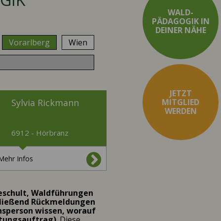
WALD-
PÄDAGOGIK IN
DEINER NÄHE
Vorarlberg
Wien
JETZT
MITGLIED
Sylvia Rickmann
WERDEN
6912 - Hörbranz
Mehr Infos
geschult, Waldführungen
hließend Rückmeldungen
nsperson wissen, worauf
htungsauftrag)
. Diese