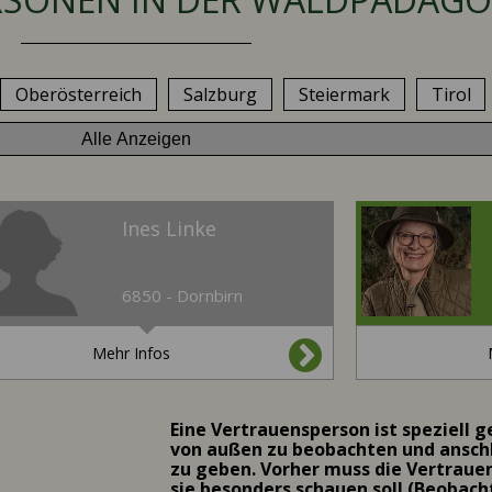
Oberösterreich
Salzburg
Steiermark
Tirol
Alle Anzeigen
Ines Linke
6850 - Dornbirn
Mehr Infos
Eine Vertrauensperson ist speziell 
von außen zu beobachten und ansc
zu geben. Vorher muss die Vertraue
sie besonders schauen soll (Beobac