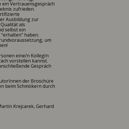
e ein Vertrauensgespräch
ebnis zufrieden.
tifizierte
er Ausbildung zur
Qualität als
 selbst ein
"erhalten" haben.
 Grundvoraussetzung, um
nen!
rsonen eine/n KollegIn
räch vorstellen kannst.
 anschließende Gespräch
AutorInnen der Broschüre
ken beim Schmökern durch
Martin Krejcarek, Gerhard